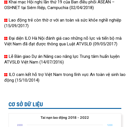
Khai mạc Hội nghị lần thứ 19 của Ban điều phối ASEAN –
OSHNET tại Siêm Riệp, Campuchia (02/04/2018)
Lao động trẻ còn thờ ơ với an toàn và sức khỏe nghề nghiệp
(15/09/2017)
Đại diện ILO Hà Nội đánh giá cao những nỗ lực và tiến bộ mà
Việt Nam đã đạt được thông qua Luật ATVSLĐ (09/05/2017)
Lễ Bàn giao Dự án Nâng cao năng lực Trung tâm huấn luyện
ATVSLĐ Việt Nam (14/07/2016)
ILO cam kết hỗ trợ Việt Nam trong lĩnh vực An toàn vệ sinh lao
động (15/10/2014)
CƠ SỞ DỮ LIỆU
Tai nạn lao động 2018 - 2022
Tai nạn lao động 2018 - 2022
Combination chart with 2 data series.
2000
1200