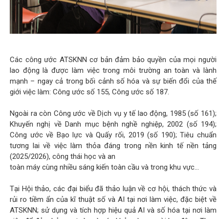
Các công ước ATSKNN cơ bản đảm bảo quyền của mọi người
lao động là được làm việc trong môi trường an toàn và lành
mạnh – ngay cả trong bối cảnh số hóa và sự biến đổi của thế
giới việc làm: Công ước số 155, Công ước số 187.
Ngoài ra còn Công ước về Dịch vụ y tế lao động, 1985 (số 161);
Khuyến nghị về Danh mục bệnh nghề nghiệp, 2002 (số 194);
Công ước về Bạo lực và Quấy rối, 2019 (số 190); Tiêu chuẩn
tương lai về việc làm thỏa đáng trong nền kinh tế nền tảng
(2025/2026), công thái học và an
toàn máy cùng nhiều sáng kiến toàn cầu và trong khu vực...
Tại Hội thảo, các đại biểu đã thảo luận về cơ hội, thách thức và
rủi ro tiềm ẩn của kĩ thuật số và AI tại nơi làm việc, đặc biệt về
ATSKNN; sử dụng và tích hợp hiệu quả AI và số hóa tại nơi làm