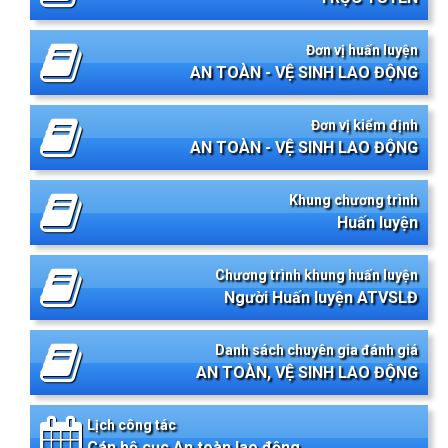
Đơn vị huấn luyện
AN TOÀN - VỆ SINH LAO ĐỘNG
Đơn vị kiểm định
AN TOÀN - VỆ SINH LAO ĐỘNG
Khung chương trình
Huấn luyện
Chương trình khung huấn luyện
Người Huấn luyện ATVSLĐ
Danh sách chuyên gia đánh giá
AN TOÀN, VỆ SINH LAO ĐỘNG
Lịch công tác
Cán bộ cục An toàn lao động