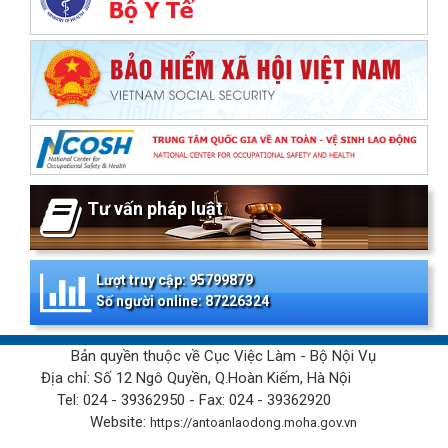
Tư vấn pháp luật
Lượt truy cập: 95799879
Số người online: 87226324
Bản quyền thuộc về Cục Việc Làm - Bộ Nội Vụ
Địa chỉ: Số 12 Ngô Quyền, Q.Hoàn Kiếm, Hà Nội
Tel: 024 - 39362950 - Fax: 024 - 39362920
Website:
https://antoanlaodong.moha.gov.vn