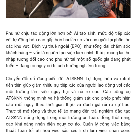
Phụ nữ chịu tác động lớn hơn bởi AI tạo sinh, mức độ tiếp xúc
với tự động hóa cao gấp hơn hai lần so với nam giới tại phần lớn
các khu vực. Dịch vụ thuê ngoài (BPO), như tổng đài chăm sóc
khách hàng – vốn là nguồn tạo việc làm chính thức, mang lại thu
nhập tương đối cao cho phụ nữ tại một số quốc gia đang phát
triển – đang có nguy cơ bị ảnh hưởng nghiêm trọng.
Chuyển đổi số đang biến đổi ATSKNN. Tự động hóa và robot
tiên tiến giúp giảm thiểu sự tiếp xúc của người lao động với các
môi trường làm việc nguy hại và rủi ro cao. Các công cụ
ATSKNN thông minh và hệ thống giám sát cho phép phát hiện
các mối nguy theo thời gian thực và đánh giá rủi ro dự báo.
Thực tế mở rộng và thực tế ảo mang đến trải nghiệm đào tạo
ATSKNN sống động trong môi trường an toàn, đồng thời nâng
cao khả năng nhận diện nguy cơ ảo. Quản lý công việc bẳng
thuật toán tối ưu hóa việc sắp xếp li ̣ch làm việc, phân công