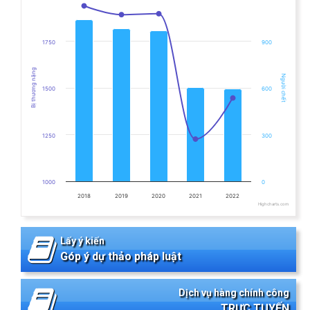
The chart has 1 X axis displaying categories.
The chart has 2 Y axes displaying Bị thương nặng, and Người ch
1750
900
Bị thương nặng
Người chết
1500
600
1250
300
1000
0
2018
2019
2020
2021
2022
Highcharts.com
End of interactive chart.
Lấy ý kiến
Góp ý dự thảo pháp luật
Dịch vụ hàng chính công
TRỰC TUYẾN