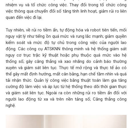
nhiệm vụ và tổ chức công việc. Thay đổi trong tổ chức công
việc thông qua chuyển đổi số tăng tính linh hoạt, giảm rủi ro liên
quan đến việc đi lại.
Tuy nhiên, về rủi ro tiềm ẩn, tự động hóa và robot tiên tiến, mối
nguy vật lý như tiếng ồn quá mức và rung lắc mạnh; giảm quyền
kiểm soát và mức độ tự chủ trong công việc của người lao
động. Các công cụ ATSKNN thông minh và hệ thống giám sát
nguy cơ trục trặc kỹ thuật hoặc phụ thuộc quá mức vào hệ
thống số; gây căng thẳng và xao nhãng do cảnh báo thường
xuyên và giám sát liên tục. Thực tế mở rộng và thực tế ảo có
thể gây mất định hướng, mất cân bằng, hạn chế tầm nhìn và quá
tải nhận thức. Quản lý công việc bằng thuật toán làm gia tăng
cường độ làm việc và áp lực từ hệ thống theo dõi thời gian thực
và giám sát liên tục. Ngoài ra còn những rủi ro tiềm ẩn đối với
người lao động từ xa và trên nền tảng số; Căng thẳng công
nghệ.