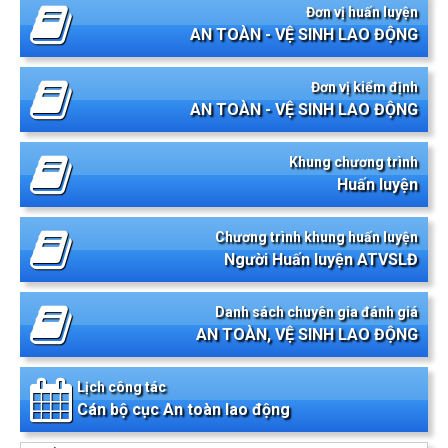
Đơn vị huấn luyện
AN TOÀN - VỆ SINH LAO ĐỘNG
Đơn vị kiểm định
AN TOÀN - VỆ SINH LAO ĐỘNG
Khung chương trình
Huấn luyện
Chương trình khung huấn luyện
Người Huấn luyện ATVSLĐ
Danh sách chuyên gia đánh giá
AN TOÀN, VỆ SINH LAO ĐỘNG
Lịch công tác
Cán bộ cục An toàn lao động