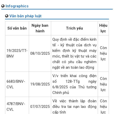
Infographics
Văn bản pháp luật
Ngày ban
Hiệu
Số văn bản
Trích yếu
hành
lực
Quy định về đặc điểm kinh
tế - kỹ thuật của dịch vụ
Còn
19/2025/TT-
kiểm định kỹ thuật máy
08/10/2025
hiệu
BNV
móc, thiết bị vật tư và các
lực
chất có yêu cầu nghiêm
ngặt về an toàn lao động
V/v triển khai công điện
Còn
6683/BNV-
số 128-TTg ngày
19/08/2025
hiệu
CVL
6/8/2025 của Thủ tướng
lực
Chính phủ
Về việc thành lập đoàn
Còn
4787/BNV-
07/07/2025
điều tra tai nạn lao động
hiệu
CVL
cấp tỉnh
lực