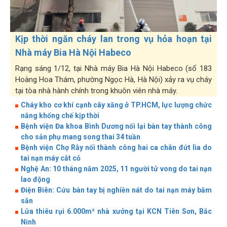
Kịp thời ngăn cháy lan trong vụ hỏa hoạn tại
Nhà máy Bia Hà Nội Habeco
Rạng sáng 1/12, tại Nhà máy Bia Hà Nội Habeco (số 183
Hoàng Hoa Thám, phường Ngọc Hà, Hà Nội) xảy ra vụ cháy
tại tòa nhà hành chính trong khuôn viên nhà máy.
Cháy kho cơ khí cạnh cây xăng ở TP.HCM, lực lượng chức
năng khống chế kịp thời
Bệnh viện Đa khoa Bình Dương nối lại bàn tay thành công
cho sản phụ mang song thai 34 tuần
Bệnh viện Chợ Rẫy nối thành công hai ca chân đứt lìa do
tai nạn máy cắt cỏ
Nghệ An: 10 tháng năm 2025, 11 người tử vong do tai nạn
lao động
Điện Biên: Cứu bàn tay bị nghiền nát do tai nạn máy băm
sắn
Lửa thiêu rụi 6.000m² nhà xưởng tại KCN Tiên Sơn, Bắc
Ninh