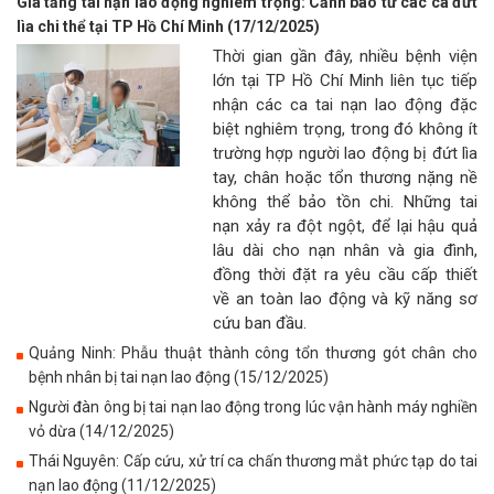
Gia tăng tai nạn lao động nghiêm trọng: Cảnh báo từ các ca đứt
lìa chi thể tại TP Hồ Chí Minh (17/12/2025)
Thời gian gần đây, nhiều bệnh viện
lớn tại TP Hồ Chí Minh liên tục tiếp
nhận các ca tai nạn lao động đặc
biệt nghiêm trọng, trong đó không ít
trường hợp người lao động bị đứt lìa
tay, chân hoặc tổn thương nặng nề
không thể bảo tồn chi. Những tai
nạn xảy ra đột ngột, để lại hậu quả
lâu dài cho nạn nhân và gia đình,
đồng thời đặt ra yêu cầu cấp thiết
về an toàn lao động và kỹ năng sơ
cứu ban đầu.
Quảng Ninh: Phẫu thuật thành công tổn thương gót chân cho
bệnh nhân bị tai nạn lao động (15/12/2025)
Người đàn ông bị tai nạn lao động trong lúc vận hành máy nghiền
vỏ dừa (14/12/2025)
Thái Nguyên: Cấp cứu, xử trí ca chấn thương mắt phức tạp do tai
nạn lao động (11/12/2025)