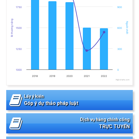
1750
900
Bị thương nặng
Người chết
1500
600
1250
300
1000
0
2018
2019
2020
2021
2022
Highcharts.com
End of interactive chart.
Lấy ý kiến
Góp ý dự thảo pháp luật
Dịch vụ hàng chính công
TRỰC TUYẾN