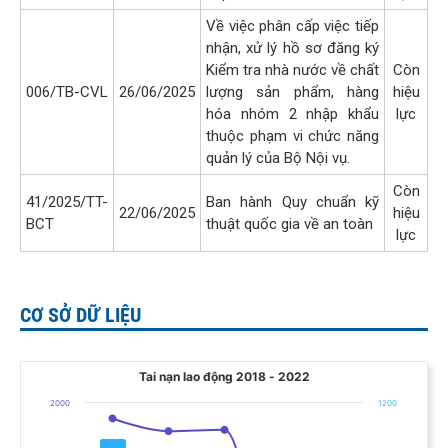
Về việc phân cấp việc tiếp
nhận, xử lý hồ sơ đăng ký
Kiểm tra nhà nước về chất
Còn
006/TB-CVL
26/06/2025
lượng sản phẩm, hàng
hiệu
hóa nhóm 2 nhập khẩu
lực
thuộc phạm vi chức năng
quản lý của Bộ Nội vụ.
Còn
41/2025/TT-
Ban hành Quy chuẩn kỹ
22/06/2025
hiệu
BCT
thuật quốc gia về an toàn
lực
CƠ SỞ DỮ LIỆU
Tai nạn lao động 2018 - 2022
Tai nạn lao động 2018 - 2022
Combination chart with 2 data series.
2000
1200
The chart has 1 X axis displaying categories.
The chart has 2 Y axes displaying Bị thương nặng, and Người chết