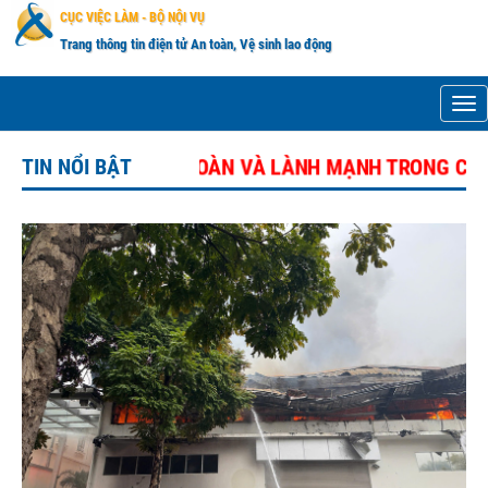
CỤC VIỆC LÀM - BỘ NỘI VỤ
Trang thông tin điện tử An toàn, Vệ sinh lao động
me
RƯỜNG AN TOÀN VÀ LÀNH MẠNH TRONG CHUỖI CUNG ỨNG
TIN NỔI BẬT